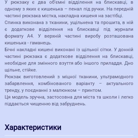
У рюкзаку є два об'ємні відділення на блискавці, в
одному з яких є кишенька – пенал під ручки. На передній
частині рюкзака містка, накладна кишеня на застібці.
Спинка виконана з тканини, ущільнена та прошита, в ній
є додаткове відділення на блискавці під журнали
формату А4. У верхній частині виробу розташована
кишенька - гаманець.
Бічні накладні кишені виконані із щільної сітки. У донній
частині рюкзака є додаткове відділення на блискавці,
необхідне для змінного взуття або іншого приладдя. Дно
щільне, стійке.
Рюкзак виготовлений з міцної тканини, ультрамодного
забарвлення, комбінованого варіанту – актуального
тренду, у поєднанні з малюнком – принтом.
Ця модель зручна, застосовна для міста та школи і легко
піддається чищенню від забруднень.
Характеристики