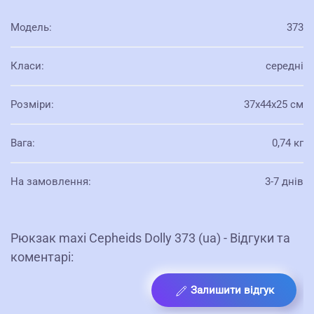
Модель
:
373
Класи
:
середні
Розміри
:
37х44х25 см
Вага
:
0,74 кг
На замовлення
:
3-7 днів
Рюкзак maxi Cepheids Dolly 373 (ua) - Відгуки та
коментарі:
Залишити відгук