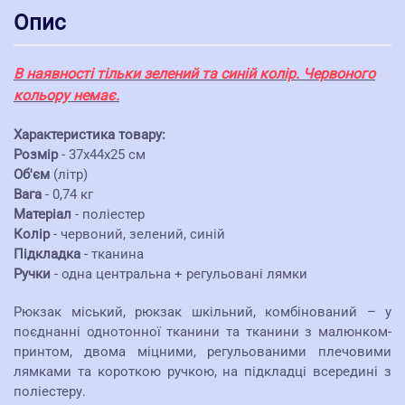
Опис
В наявності тільки зелений та синій колір. Червоного
кольору немає.
Характеристика товару:
Розмір
- 37х44х25 см
Об'єм
(літр)
Вага
- 0,74 кг
Матеріал
- поліестер
Колір
- червоний, зелений, синій
Підкладка
- тканина
Ручки
- одна центральна + регульовані лямки
Рюкзак міський, рюкзак шкільний, комбінований – у
поєднанні однотонної тканини та тканини з малюнком-
принтом, двома міцними, регульованими плечовими
лямками та короткою ручкою, на підкладці всередині з
поліестеру.