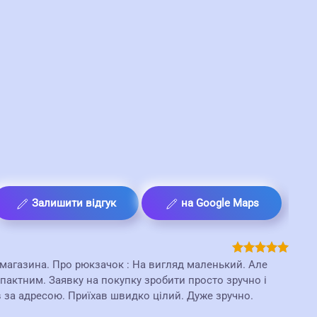
Залишити відгук
на Google Maps
о магазина. Про рюкзачок : На вигляд маленький. Але
пактним. Заявку на покупку зробити просто зручно і
 за адресою. Приїхав швидко цілий. Дуже зручно.