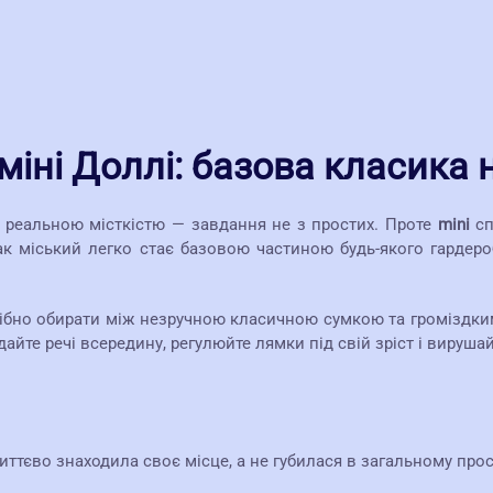
міні Доллі: базова класика 
 реальною місткістю — завдання не з простих. Проте
mini
сп
зак міський легко стає базовою частиною будь-якого гардероб
трібно обирати між незручною класичною сумкою та громіздки
йте речі всередину, регулюйте лямки під свій зріст і вирушай
иттєво знаходила своє місце, а не губилася в загальному прос