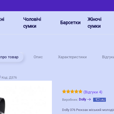
ні
Чоловічі
Жіночі
Барсетки
сумки
сумки
Відгу
 про товар
Опис
Характеристики
)
Код:
Д376
(Відгуки 4)
Dolly
Виробник:
Dolly 376 Рюкзак міський молод