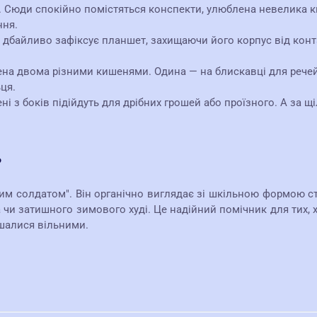
 Сюди спокійно помістяться конспекти, улюблена невелика кн
ння.
дбайливо зафіксує планшет, захищаючи його корпус від конт
а двома різними кишенями. Одина — на блискавці для речей, 
ця.
і з боків підійдуть для дрібних грошей або проїзного. А за щ
?
им солдатом". Він органічно виглядає зі шкільною формою с
 чи затишного зимового худі. Це надійний помічник для тих, х
ишалися вільними.