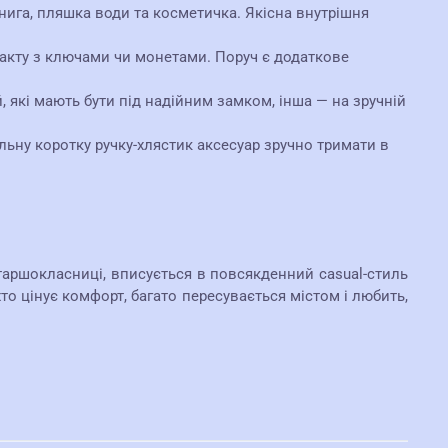
ига, пляшка води та косметичка. Якісна внутрішня
акту з ключами чи монетами. Поруч є додаткове
які мають бути під надійним замком, інша — на зручній
ільну коротку ручку-хлястик аксесуар зручно тримати в
таршокласниці, вписується в повсякденний casual-стиль
то цінує комфорт, багато пересувається містом і любить,