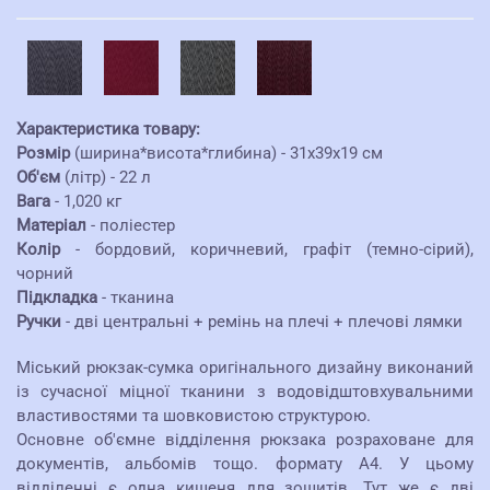
Характеристика товару:
Розмір
(ширина*висота*глибина) - 31х39х19 см
Об'єм
(літр) - 22 л
Вага
- 1,020 кг
Матеріал
- поліестер
Колір
- бордовий, коричневий, графіт (темно-сірий),
чорний
Підкладка
- тканина
Ручки
- дві центральні + ремінь на плечі + плечові лямки
Міський рюкзак-сумка оригінального дизайну виконаний
із сучасної міцної тканини з водовідштовхувальними
властивостями та шовковистою структурою.
Основне об'ємне відділення рюкзака розраховане для
документів, альбомів тощо. формату А4. У цьому
відділенні є одна кишеня для зошитів. Тут же є дві