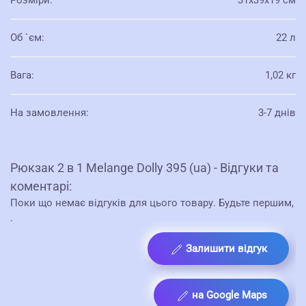
Розміри
:
31х39х19 см
Об `єм
:
22 л
Вага
:
1,02 кг
На замовлення
:
3-7 днів
Рюкзак 2 в 1 Melange Dolly 395 (ua) - Відгуки та
коментарі:
Поки що немає відгуків для цього товару. Будьте першим,
.
Залишити відгук
на Google Maps