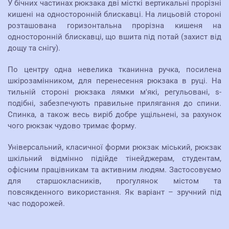
У бічних частинах рюкзака дві місткі вертикальні прорізні
кишені на односторонній блискавці. На лицьовій стороні
розташована горизонтальна прорізна кишеня на
односторонній блискавці, що вшита під потай (захист від
дощу та снігу).
По центру одна невелика тканинна ручка, посилена
шкірозамінником, для перенесення рюкзака в руці. На
тильній стороні рюкзака лямки м'які, регульовані, s-
подібні, забезпечують правильне прилягання до спини.
Спинка, а також весь виріб добре ущільнені, за рахунок
чого рюкзак чудово тримає форму.
Універсальний, класичної форми рюкзак міський, рюкзак
шкільний відмінно підійде тінейджерам, студентам,
офісним працівникам та активним людям. Застосовуємо
для старшокласників, прогулянок містом та
повсякденного використання. Як варіант – зручний під
час подорожей.