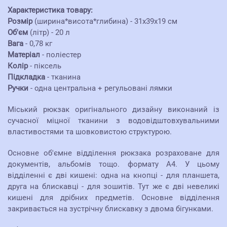
Характеристика товару:
Розмір
(ширина*висота*глибина) - 31х39х19 см
Об'єм
(літр) - 20 л
Вага
- 0,78 кг
Матеріал
- поліестер
Колір
- піксель
Підкладка
- тканина
Ручки
- одна центральна + регульовані лямки
Міський рюкзак оригінального дизайну виконаний із
сучасної міцної тканини з водовідштовхувальними
властивостями та шовковистою структурою.
Основне об'ємне відділення рюкзака розраховане для
документів, альбомів тощо. формату А4. У цьому
відділенні є дві кишені: одна на кнопці - для планшета,
друга на блискавці - для зошитів. Тут же є дві невеликі
кишені для дрібних предметів. Основне відділення
закривається на зустрічну блискавку з двома бігунками.