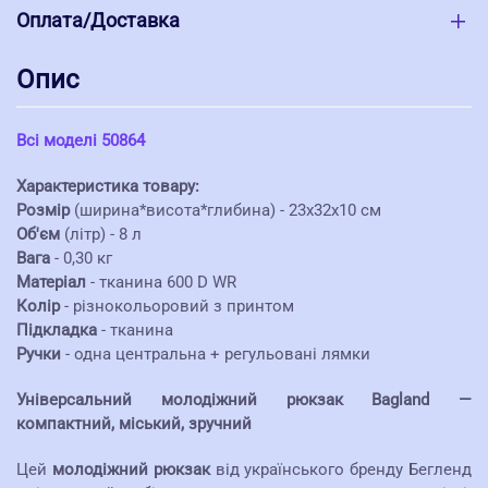
Оплата/Доставка
Опис
Всі моделі 50864
Характеристика товару:
Розмір
(ширина*висота*глибина) - 23х32х10 см
Об'єм
(літр) - 8 л
Вага
- 0,30 кг
Матеріал
- тканина 600 D WR
Колір
- різнокольоровий з принтом
Підкладка
- тканина
Ручки
- одна центральна + регульовані лямки
Універсальний молодіжний рюкзак Bagland —
компактний, міський, зручний
Цей
молодіжний рюкзак
від українського бренду Бегленд