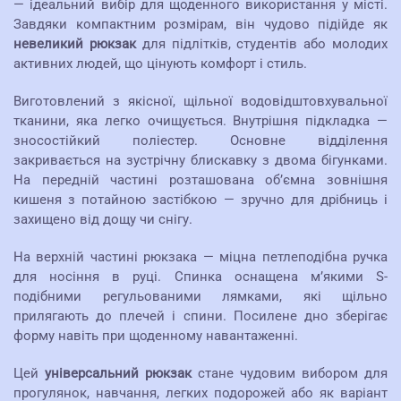
— ідеальний вибір для щоденного використання у місті.
Завдяки компактним розмірам, він чудово підійде як
невеликий рюкзак
для підлітків, студентів або молодих
активних людей, що цінують комфорт і стиль.
Виготовлений з якісної, щільної водовідштовхувальної
тканини, яка легко очищується. Внутрішня підкладка —
зносостійкий поліестер. Основне відділення
закривається на зустрічну блискавку з двома бігунками.
На передній частині розташована об’ємна зовнішня
кишеня з потайною застібкою — зручно для дрібниць і
захищено від дощу чи снігу.
На верхній частині рюкзака — міцна петлеподібна ручка
для носіння в руці. Спинка оснащена м’якими S-
подібними регульованими лямками, які щільно
прилягають до плечей і спини. Посилене дно зберігає
форму навіть при щоденному навантаженні.
Цей
універсальний рюкзак
стане чудовим вибором для
прогулянок, навчання, легких подорожей або як варіант