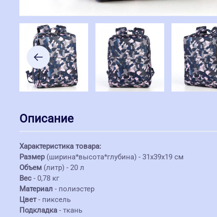
Описание
Характеристика товара:
Размер
(ширина*высота*глубина) - 31х39х19 см
Объем
(литр) - 20 л
Вес
- 0,78 кг
Материал
- полиэстер
Цвет
- пиксель
Подкладка
- ткань