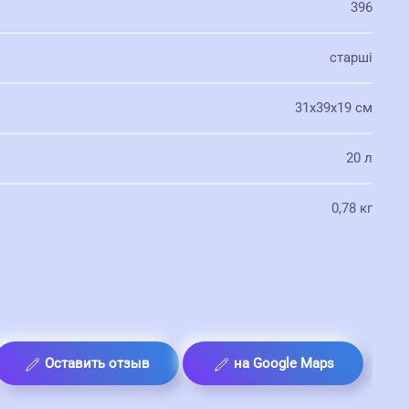
396
старші
31х39х19 см
20 л
0,78 кг
Оставить отзыв
на Google Maps