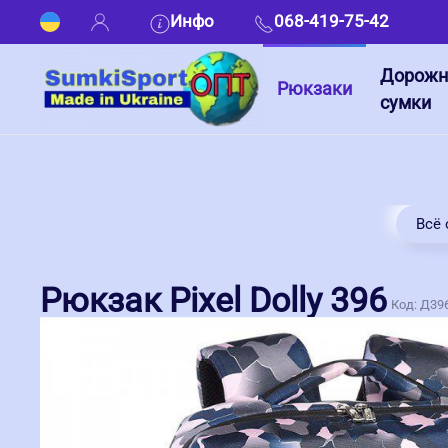
Инфо
068-419-75-42
Дорож
Рюкзаки
сумки
Всё 
Рюкзак Pixel Dolly 396
Код:
Д39