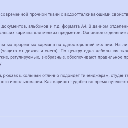
 современной прочной ткани с водоотталкивающими свойств
документов, альбомов и т.д. формата А4. В данном отделении
ебольших кармана для мелких предметов. Основное отделение
альных прорезных кармана на односторонней молнии. На л
защита от дождя и снега). По центру одна небольшая тка
кие, регулируемые, s-образные, обеспечивают правильное пр
у.
й, рюкзак школьный отлично подойдет тинейджерам, студен
ного использования. Как вариант - удобен во время путешест